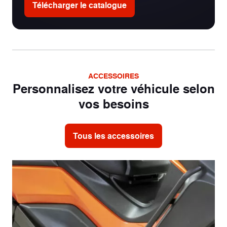
Télécharger le catalogue
Disque ABS
Freinage
avant
Disque ABS
Freinage
arrière
ACCESSOIRES
Personnalisez votre véhicule selon
vos besoins
Tous les accessoires