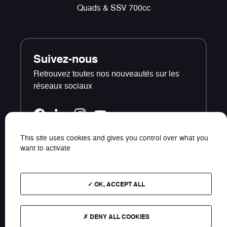
Quads & SSV 700cc
Suivez-nous
Retrouvez toutes nos nouveautés sur les
réseaux sociaux
This site uses cookies and gives you control over what you
want to activate
Contact
Plan du site
OK, ACCEPT ALL
Photos et données non contractuelles - Les tarifs
présents sur ce site s'entendent TTC public
DENY ALL COOKIES
conseillés.