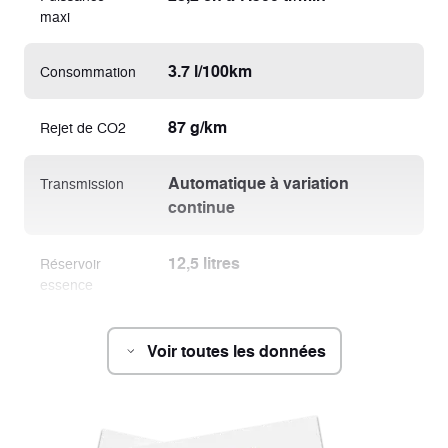
maxi
3.7 l/100km
Consommation
87 g/km
Rejet de CO2
Automatique à variation
Transmission
continue
12,5 litres
Réservoir
essence
Voir toutes les données
Châssis
2165 x 780 x 1285 mm
Dimension