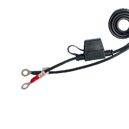
Professionnel
Conf
1 véhicule
10 véhi