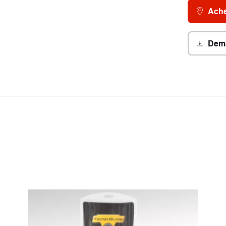
Ache
Dema