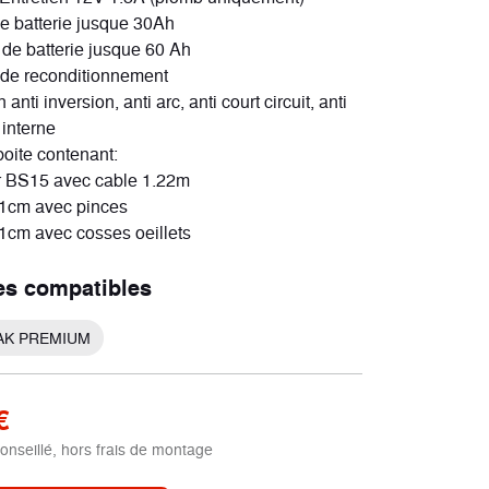
e batterie jusque 30Ah
Scooters électriques
n de batterie jusque 60 Ah
2 véhicules
 de reconditionnement
 anti inversion, anti arc, anti court circuit, anti
 interne
boite contenant:
r BS15 avec cable 1.22m
61cm avec pinces
1cm avec cosses oeillets
es compatibles
AK PREMIUM
€
conseillé, hors frais de montage