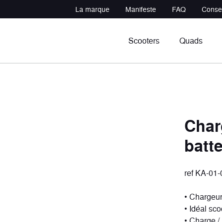
La marque
Manifeste
FAQ
Consei
Scooters
Quads
Char
batt
in
udeur
Sportifs
Polyvalents
cules
ules
7 véhicules
3 véhicules
ref KA-01
• Chargeu
• Idéal sc
• Charge /