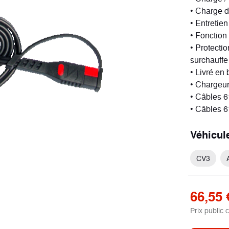
• Charge d
• Entretie
• Fonction
• Protection
ort
Néo-retro
surchauffe
cules
2 véhicules
• Livré en 
• Chargeu
• Câbles 
• Câbles 6
Véhicul
CV3
66,55 
Prix public 