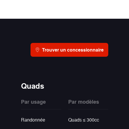
Trouver un concessionnaire
Quads
Par usage
Par modèles
Randonnée
Quads ≤ 300cc