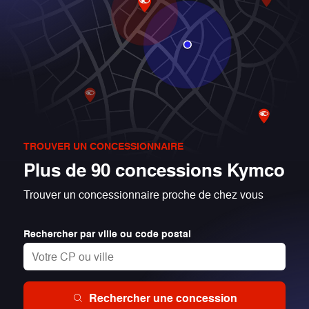
Disque
Freinage AR
18x7-8
Pneus AV
18x9-8
Pneus AR
TROUVER UN CONCESSIONNAIRE
114 kg
Poids en
ordre de
Plus de 90 concessions Kymco
marche
Trouver un concessionnaire proche de chez vous
Rechercher par ville ou code postal
Rechercher une concession