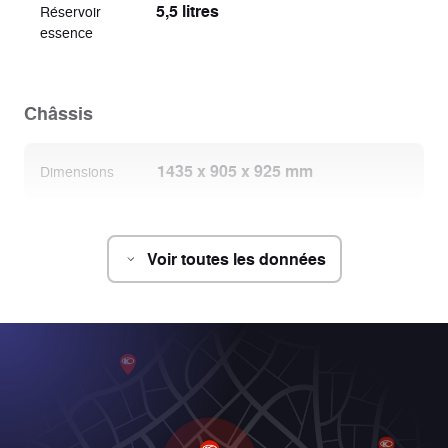
5,5 litres
Réservoir
essence
Châssis
1435 x 905 x 925 mm
Dimensions
930 mm
Empattement
Voir toutes les données
Deux amortisseurs hydrauliques
Suspension
avant
réglables en précontrainte
Amortisseur hydraulique
Suspension
arrière
Tambours
Freinage AV