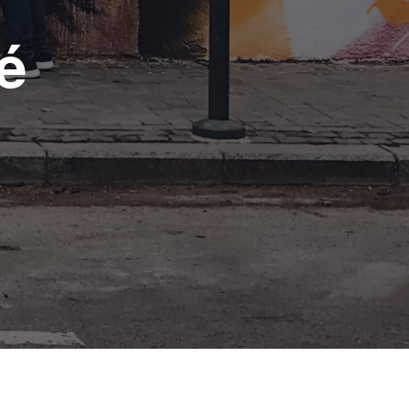
Scooters électriques
é
2 véhicules