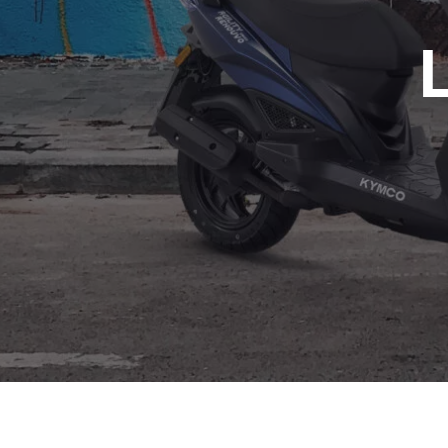
Professionnel
Conf
1 véhicule
10 véhi