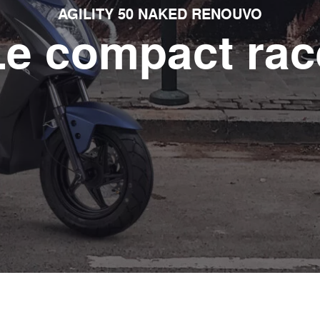
AGILITY 50 NAKED RENOUVO
Le compact rac
ort
Néo-retro
cules
2 véhicules