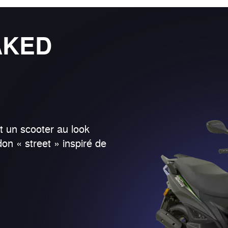
AKED
un scooter au look
on « street » inspiré de