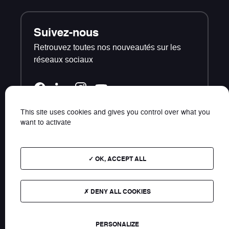
Suivez-nous
Retrouvez toutes nos nouveautés sur les
réseaux sociaux
This site uses cookies and gives you control over what you
want to activate
Contact
Plan du site
OK, ACCEPT ALL
Photos et données non contractuelles - Les tarifs
présents sur ce site s'entendent TTC public
DENY ALL COOKIES
conseillés.
Tous droits réservés KYMCO 2026
PERSONALIZE