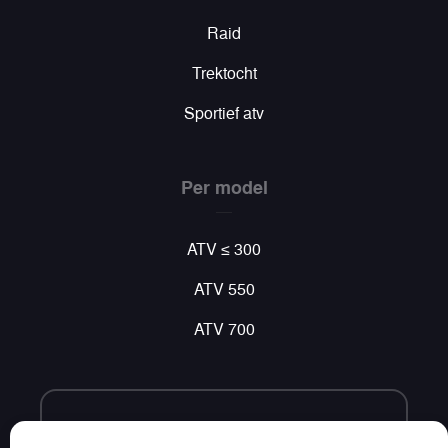
Raid
Trektocht
Sportief atv
Per model
ATV ≤ 300
ATV 550
ATV 700
Volg ons