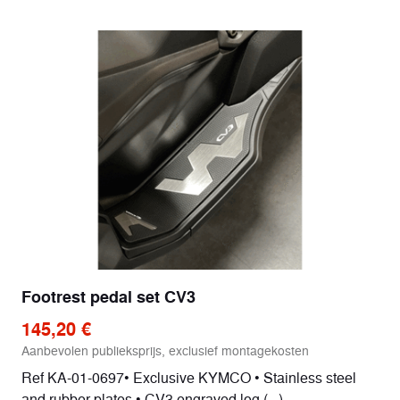
Footrest pedal set CV3
145,20 €
Aanbevolen publieksprijs, exclusief montagekosten
Ref KA-01-0697• Exclusive KYMCO • Stainless steel
and rubber plates • CV3 engraved log (...)