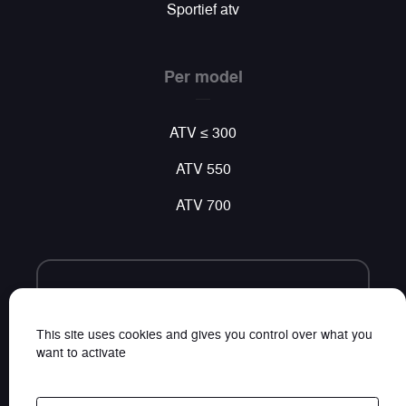
Sportief atv
Per model
ATV ≤ 300
ATV 550
ATV 700
Volg ons
Vind al ons nieuws op sociale netwerken
This site uses cookies and gives you control over what you
want to activate