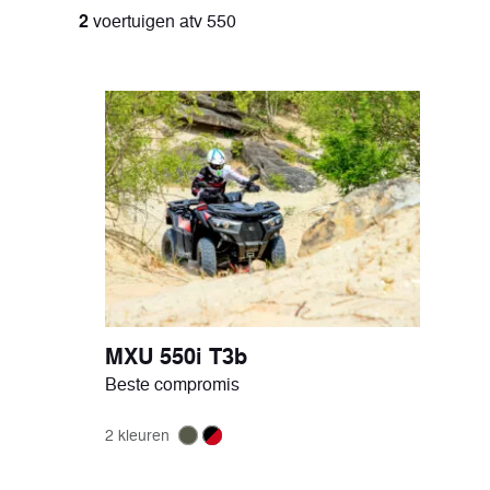
2
voertuigen atv 550
Vintage
Comf
2 voertuigen
10 voer
MXU 550i T3b
Beste compromis
2 kleuren