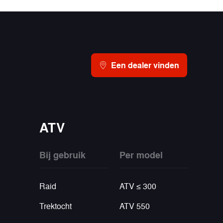
Een dealer vinden
ATV
Bij gebruik
Per model
Raid
ATV ≤ 300
Trektocht
ATV 550