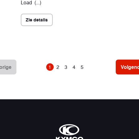
Load (...)
Zie details
orige
1
2
3
4
5
Volgen