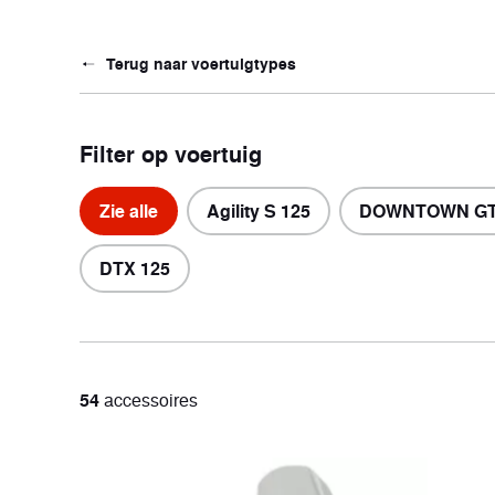
Terug naar voertuigtypes
Vintage
Comf
2 voertuigen
10 voer
Filter op voertuig
Zie alle
Agility S 125
DOWNTOWN GT
DTX 125
54
accessoires