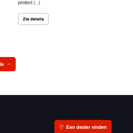
protect (...)
Zie details
de
Een dealer vinden