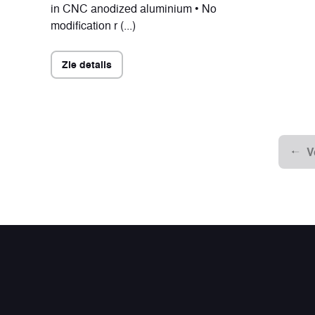
in CNC anodized aluminium • No
modification r (...)
Zie details
V