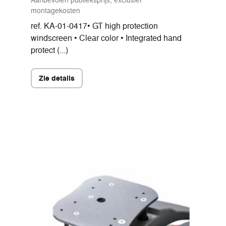
montagekosten
ref. KA-01-0417• GT high protection
windscreen • Clear color • Integrated hand
protect (...)
Zie details