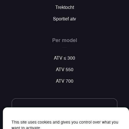
Trektocht
Sportief atv
Per model
ATV ≤ 300
ATV 550
ATV 700
Volg ons
Vind al ons nieuws op sociale netwerken
This site uses cookies and gives you control over what you
want to activate