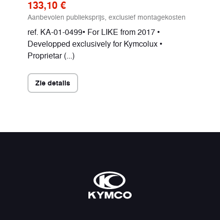
133,10 €
Aanbevolen publieksprijs, exclusief montagekosten
ref. KA-01-0499• For LIKE from 2017 •
Developped exclusively for Kymcolux •
Proprietar (...)
Zie details