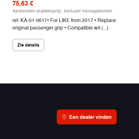
75,63 €
Aanbevolen publieksprijs, exclusief montagekosten
ref. KA-01-0617• For LIKE from 2017 • Replace
original passenger grip • Compatible wit (...)
Zie details
Een dealer vinden