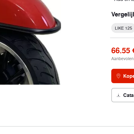
Vergeli
LIKE 125
ort
tuigen
66.55 
Aanbevolen 
Kope
Cata