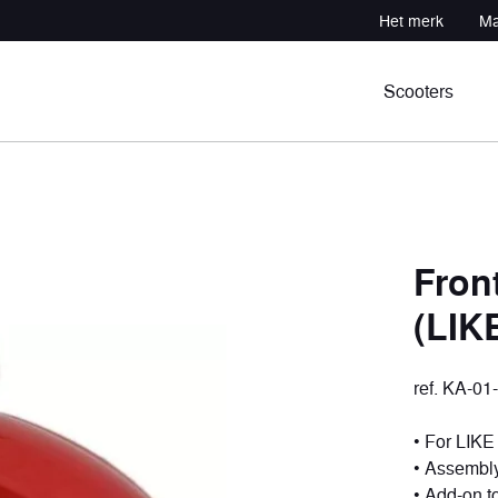
Het merk
Ma
Scooters
Fron
(LIKE
n
ocht
Professional
Sportief atv
tuigen
uigen
1 voertuig
3 voertuigen
ref. KA-01
• For LIKE
• Assembly 
• Add-on t