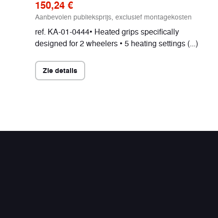
150,24 €
Aanbevolen publieksprijs, exclusief montagekosten
ref. KA-01-0444• Heated grips specifically
designed for 2 wheelers • 5 heating settings (...)
Zie details