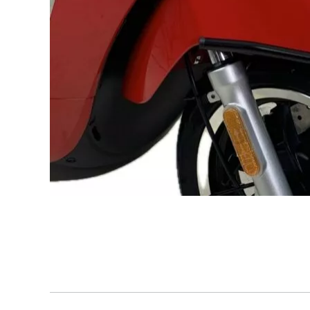
Vintage
Comf
2 voertuigen
10 voer