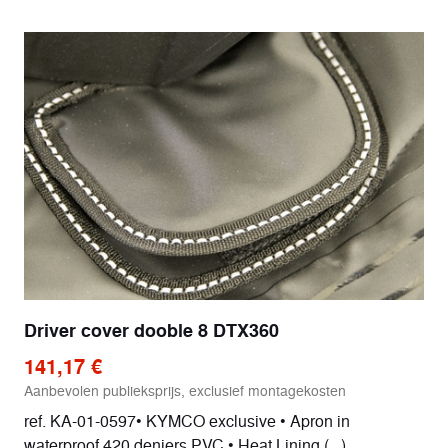
Driver cover dooble 8 DTX360
141,17 €
Aanbevolen publieksprijs, exclusief montagekosten
ref. KA-01-0597• KYMCO exclusive • Apron in
waterproof 420 deniers PVC • Heat Lining (...)