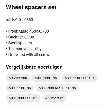
Wheel spacers set
ref. KA-01-0353
• Front: Quad 450/50/700
• Back : 250/300
• Steel spacers
• To improve stability
• Delivered with all screws
Vergelijkbare voertuigen
Maxxer 300
MXU 300i T3b
MXU 550i EPS T3b
MXU 550i T3b
MXU 700i ABS EPS T3b
MXU 700i EPS 12"
+ 1 voertuig