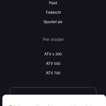
Raid
Trektocht
Sportief atv
Per model
ATV ≤ 300
ATV 550
ATV 700
Volg ons
Vind al ons nieuws op sociale netwerken