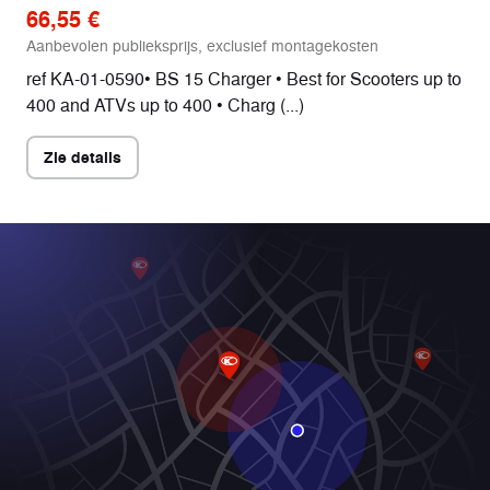
66,55 €
Aanbevolen publieksprijs, exclusief montagekosten
ref KA-01-0590• BS 15 Charger • Best for Scooters up to
400 and ATVs up to 400 • Charg (...)
Zie details