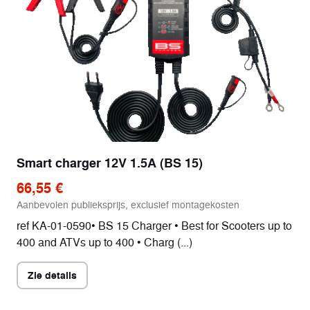
voor
Schijfrem
Remmen
achter
25x8-12
Band voor
25x10-12
Band achter
Smart charger 12V 1.5A (BS 15)
674 kg
Drooggewicht
66,55 €
Aanbevolen publieksprijs, exclusief montagekosten
ref KA-01-0590• BS 15 Charger • Best for Scooters up to
400 and ATVs up to 400 • Charg (...)
Zie details