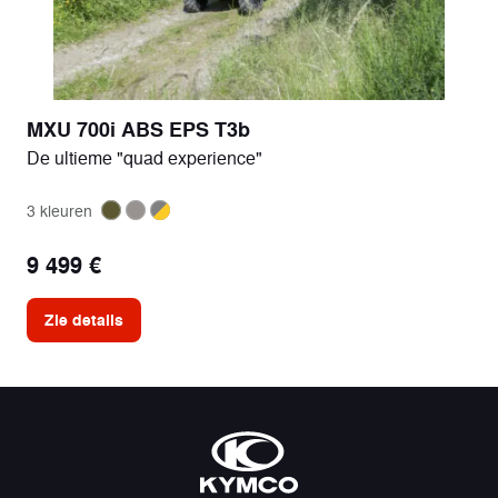
MXU 700i ABS EPS T3b
De ultieme "quad experience"
3 kleuren
9 499 €
Zie details