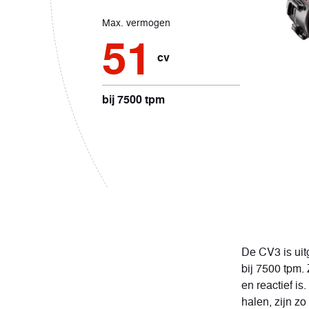
Max. vermogen
51
cv
bij 7500 tpm
De CV3 is uit
bij 7500 tpm.
en reactief is
halen, zijn z