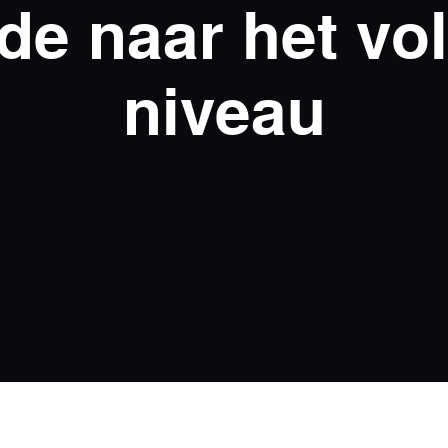
de naar het vo
niveau
ort
tuigen