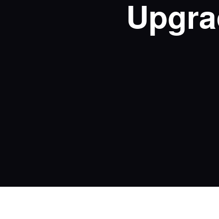
Upgra
Vintage
Comf
2 voertuigen
10 voer