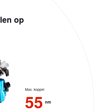
elen op
Max. koppel
55
nm