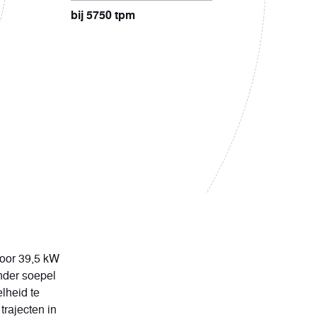
bij 5750 tpm
voor 39,5 kW
onder soepel
lheid te
trajecten in