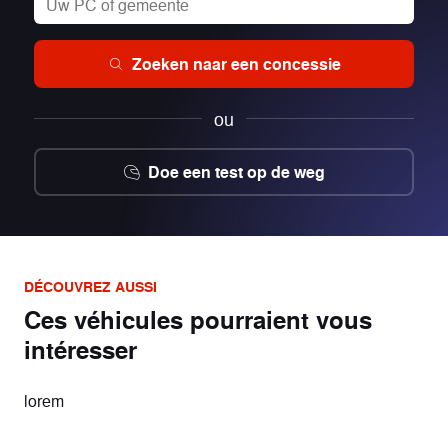
120/70-15
Band voor
150/70-14
Band achter
Zoeken naar een concessie
213 kg
ou
Drooggewicht
Doe een test op de weg
DÉCOUVREZ AUSSI
Ces véhicules pourraient vous
intéresser
lorem