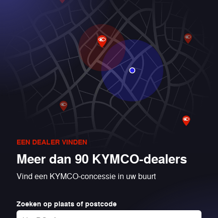
1570 mm
Wielbasis
810 mm
Hoogte van
het zadel
Telescopische vork
Voorvering
Verstelbare hydraulische
Achtervering
schokdempers
EEN DEALER VINDEN
2 Schijfrem ABS
Remmen
Meer dan 90 KYMCO-dealers
voor
Vind een KYMCO-concessie in uw buurt
Schijfrem ABS
Remmen
achter
Zoeken op plaats of postcode