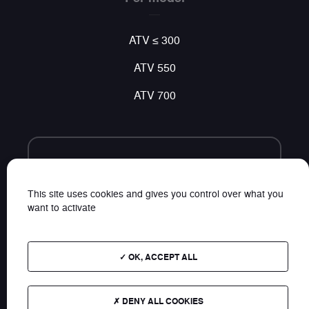
ATV ≤ 300
ATV 550
ATV 700
Volg ons
Vind al ons nieuws op sociale netwerken
This site uses cookies and gives you control over what you
want to activate
OK, ACCEPT ALL
Plan van de website
DENY ALL COOKIES