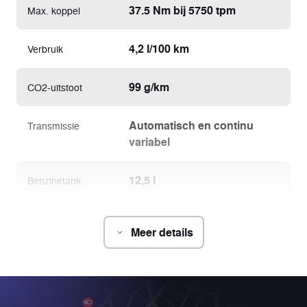
37.5 Nm bij 5750 tpm
Max. koppel
4,2 l/100 km
Verbruik
99 g/km
CO2-uitstoot
Automatisch en continu
Transmissie
variabel
12,5 l
Benzinetank
Meer details
Chassis
2190 x 799 x 1389 mm
Afmetingen
(L x l x h)