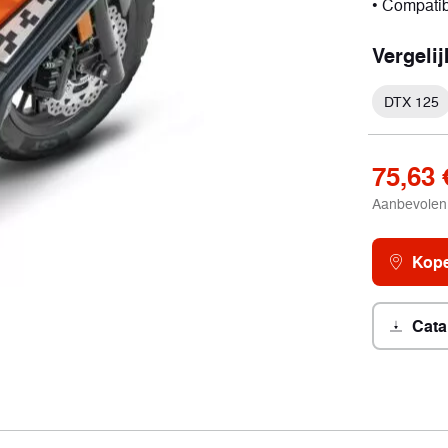
• Compatib
Vergeli
ort
DTX 125
tuigen
75,63 
Aanbevolen 
Kope
Cata