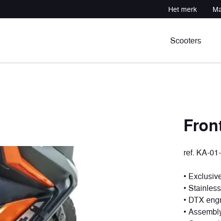
Het merk
Ma
Scooters
Fron
ref. KA-01
n
ocht
Professional
Sportief atv
tuigen
uigen
1 voertuig
3 voertuigen
• Exclusi
• Stainless
• DTX eng
• Assembly