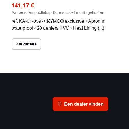
141,17 €
Aanbevolen publieksprijs, exclusief montagekosten
ref. KA-01-0597• KYMCO exclusive • Apron in
waterproof 420 deniers PVC • Heat Lining (...)
Zie details
Een dealer vinden