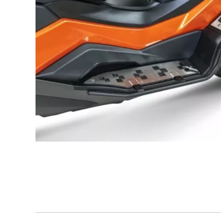
Vintage
Comf
2 voertuigen
10 voer