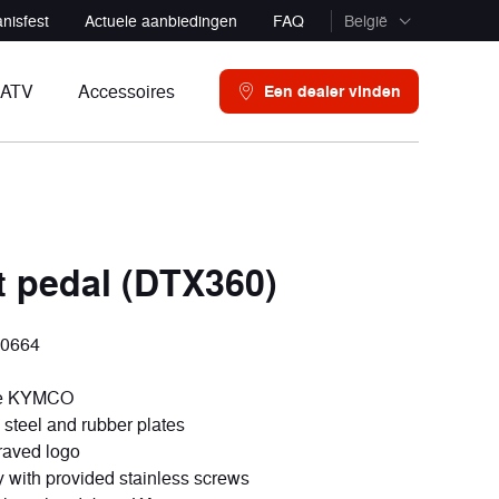
nisfest
Actuele aanbiedingen
FAQ
België
France
ATV
Accessoires
Een dealer vinden
Luxembourg
Belgique
Per model
Per model
België
Scooters 50
ATV ≤ 300
6 voertuigen
3 voertuigen
t pedal (DTX360)
Scooters 125
ATV 550
8 voertuigen
2 voertuigen
-0664
Maxi scooters
ATV 700
ve KYMCO
7 voertuigen
3 voertuigen
 steel and rubber plates
raved logo
Scooters 3 wielen
 with provided stainless screws
2 voertuigen