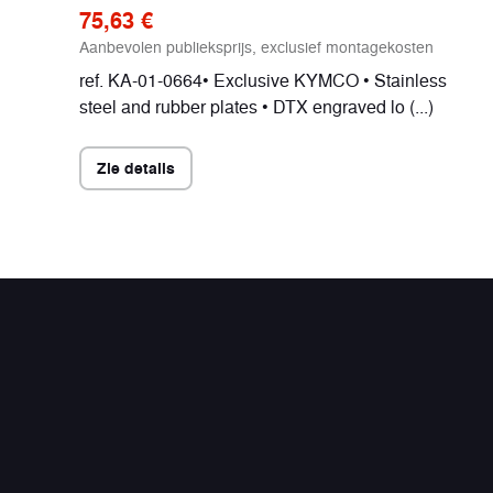
75,63 €
Aanbevolen publieksprijs, exclusief montagekosten
ref. KA-01-0664• Exclusive KYMCO • Stainless
steel and rubber plates • DTX engraved lo (...)
Zie details