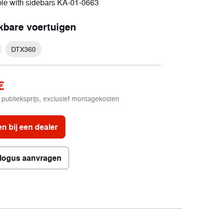
le with sidebars KA-01-0663
Elektrisch
jkbare voertuigen
2 voertuigen
DTX360
€
publieksprijs, exclusief montagekosten
n bij een dealer
logus aanvragen