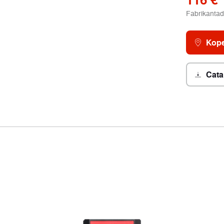
Fabrikantad
Kope
Cata