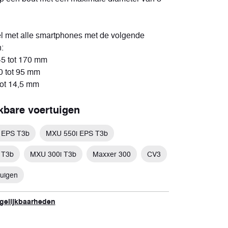
Elektrisch
2 voertuigen
l met alle smartphones met de volgende
:
45 tot 170 mm
0 tot 95 mm
 tot 14,5 mm
jkbare voertuigen
 EPS T3b
MXU 550i EPS T3b
 T3b
MXU 300i T3b
Maxxer 300
CV3
tuigen
rgelijkbaarheden