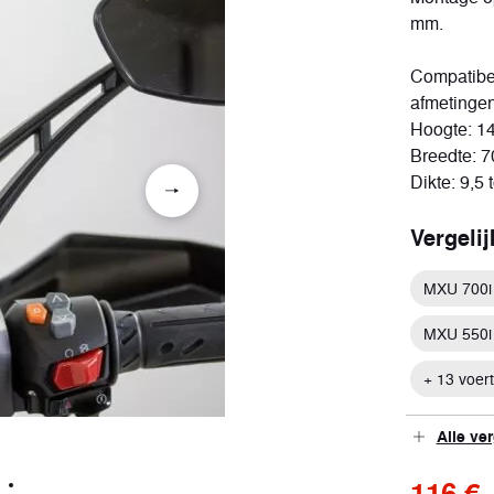
mm.
Compatibe
afmetingen
ort
Hoogte: 1
tuigen
Breedte: 7
Dikte: 9,5
Vergeli
MXU 700i
MXU 550i
+ 13 voer
Alle ve
116 €