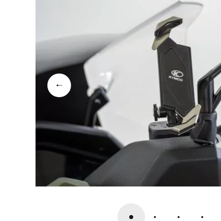
Vintage
Comf
2 voertuigen
10 voer