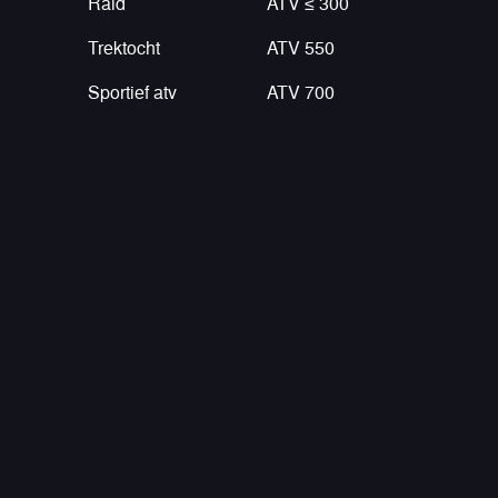
Raid
ATV ≤ 300
Trektocht
ATV 550
Sportief atv
ATV 700