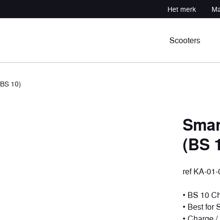
Het merk
Ma
Scooters
(BS 10)
Smar
(BS 
n
ocht
Professional
Sportief atv
tuigen
uigen
1 voertuig
3 voertuigen
ref KA-01
• BS 10 C
• Best for
• Charge /