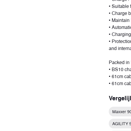
• Suitable
• Charge b
• Maintain
• Automatic
ort
• Charging
tuigen
• Protectio
and intern
Packed in 
• BS10 cha
• 61cm cab
• 61cm cab
Vergeli
Maxxer 9
AGILITY