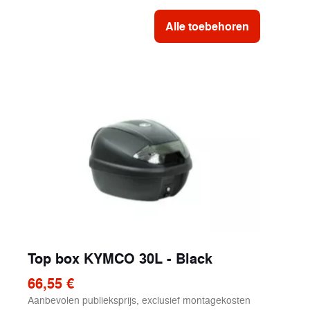
Alle toebehoren
Top box KYMCO 30L - Black
66,55 €
Aanbevolen publieksprijs, exclusief montagekosten