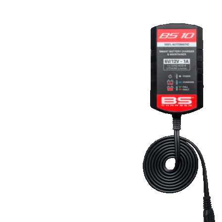
Vintage
Comf
2 voertuigen
10 voer