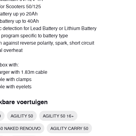
 for Scooters 50/125
Elektrisch
attery up yo 20Ah
2 voertuigen
 battery up to 40Ah
 detection for Lead Battery or Lithium Battery
 program specific to battery type
n against reverse polarity, spark, short circuit
al overheat
box with:
rger with 1.83m cable
le with clamps
le with eyelets
jkbare voertuigen
0
AGILITY 50
AGILITY 50 16+
 50 NAKED RENOUVO
AGILITY CARRY 50