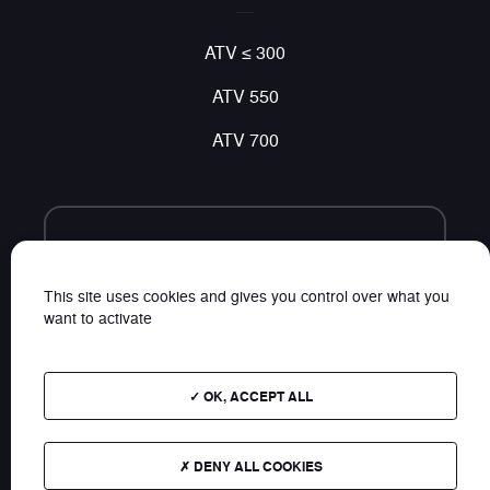
ATV ≤ 300
ATV 550
ATV 700
Volg ons
Vind al ons nieuws op sociale netwerken
This site uses cookies and gives you control over what you
want to activate
OK, ACCEPT ALL
Plan van de website
DENY ALL COOKIES
Contact