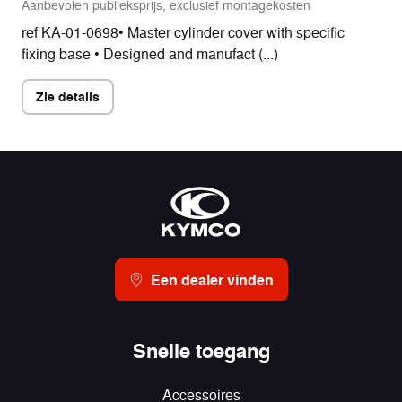
Aanbevolen publieksprijs, exclusief montagekosten
ref KA-01-0698• Master cylinder cover with specific
fixing base • Designed and manufact (...)
Zie details
Een dealer vinden
Snelle toegang
Accessoires