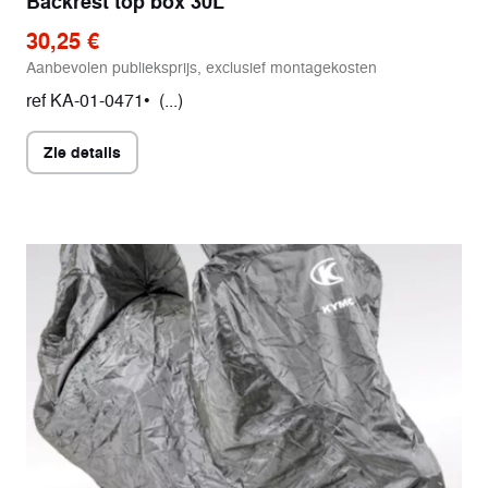
Backrest top box 30L
30,25 €
Aanbevolen publieksprijs, exclusief montagekosten
ref KA-01-0471• (...)
Zie details