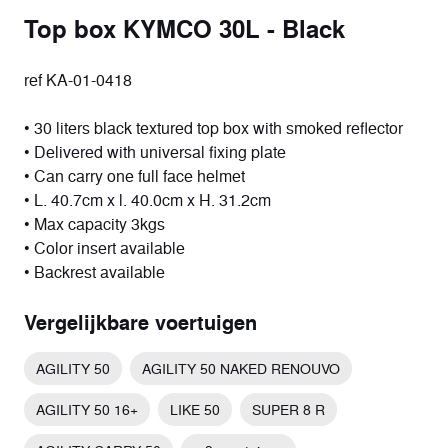
Top box KYMCO 30L - Black
ref KA-01-0418
• 30 liters black textured top box with smoked reflector
• Delivered with universal fixing plate
• Can carry one full face helmet
• L. 40.7cm x l. 40.0cm x H. 31.2cm
• Max capacity 3kgs
• Color insert available
• Backrest available
Vergelijkbare voertuigen
AGILITY 50
AGILITY 50 NAKED RENOUVO
AGILITY 50 16+
LIKE 50
SUPER 8 R