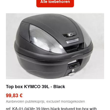
Alle toebehoren
Top box KYMCO 39L - Black
99,83 €
Aanbevolen publieksprijs, exclusief montagekosten
ref. KA-01-0438• 39 liters black textured top box with