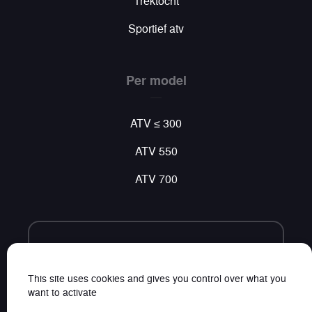
Trektocht
Sportief atv
Per model
ATV ≤ 300
ATV 550
ATV 700
Volg ons
Vind al ons nieuws op sociale netwerken
This site uses cookies and gives you control over what you
want to activate