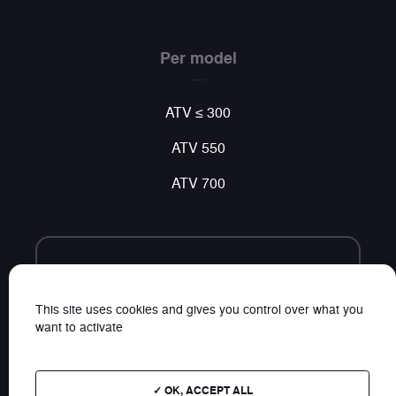
Per model
ATV ≤ 300
ATV 550
ATV 700
Volg ons
Vind al ons nieuws op sociale netwerken
This site uses cookies and gives you control over what you
want to activate
OK, ACCEPT ALL