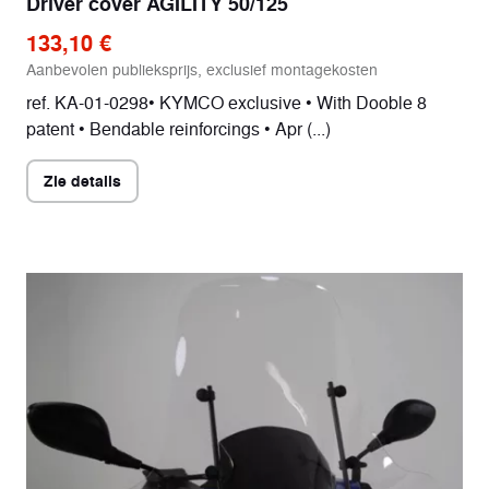
Driver cover AGILITY 50/125
133,10 €
Aanbevolen publieksprijs, exclusief montagekosten
ref. KA-01-0298• KYMCO exclusive • With Dooble 8
patent • Bendable reinforcings • Apr (...)
Zie details