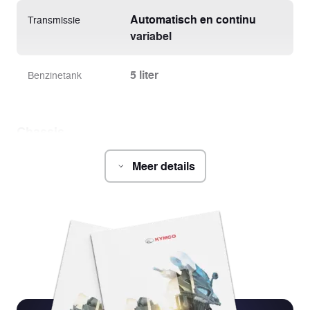
Automatisch en continu
Transmissie
variabel
5 liter
Benzinetank
Chassis
Meer details
1920 x 685 x 1150 mm
Afmetingen
(L x l x h)
97 Kg
Drooggewicht
1320 mm
Wielbasis
780 mm
Hoogte van