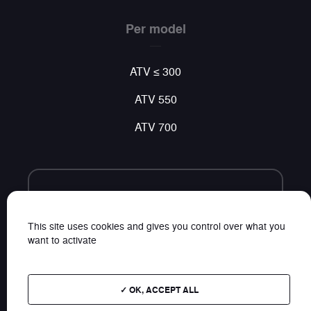
Per model
ATV ≤ 300
ATV 550
ATV 700
Volg ons
Vind al ons nieuws op sociale netwerken
This site uses cookies and gives you control over what you
want to activate
OK, ACCEPT ALL